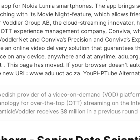
 app for Nokia Lumia smartphones. The app brings so
ching with its Movie Night-feature, which allows frie
r Voddler Group AB, the cloud-streaming innovator, h
h OTT experience management company, Conviva, whi
VoddlerNet and Conviva’s Precision and Conviva’s Exp
 an online video delivery solution that guarantees th
ce on any device, anywhere and at anytime. adu.org
. This page has moved. If your browser doesn't aut
the new URL: www.adu.uct.ac.za. YouPHPTube Alternati
Swedish provider of a video-on-demand (VOD) platfor
nology for over-the-top (OTT) streaming on the Inte
articleVoddler receives $8 million in a previous round 