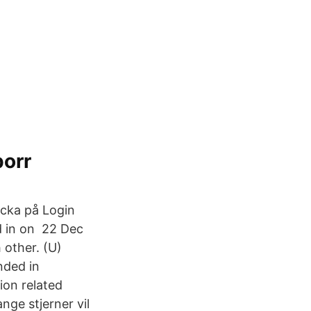
porr
icka på Login
ed in on 22 Dec
 other. (U)
nded in
ion related
ge stjerner vil