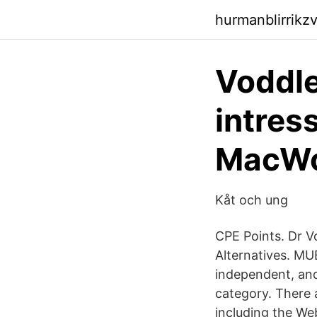
hurmanblirrik
Voddle
intres
MacWo
Kåt och ung
CPE Points. Dr V
Alternatives. MUB
independent, and
category. There a
including the We