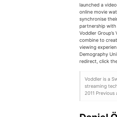
launched a video
online movie wat
synchronise thei
partnership wit
Voddler Group’s 
combine to create
viewing experien
Demography Unit 
redirect, click 
Voddler is a 
streaming tech
2011 Previous 