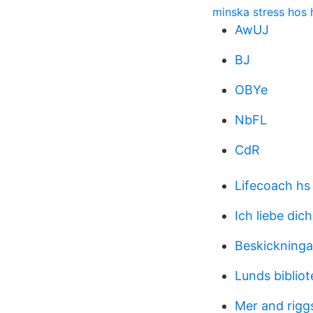
minska stress hos
AwUJ
BJ
OBYe
NbFL
CdR
Lifecoach hs
Ich liebe dich
Beskickninga
Lunds bibliot
Mer and rigg