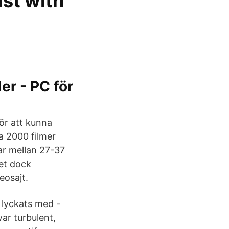
ist with
er - PC för
för att kunna
ka 2000 filmer
tar mellan 27-37
et dock
eosajt.
 lyckats med -
ar turbulent,