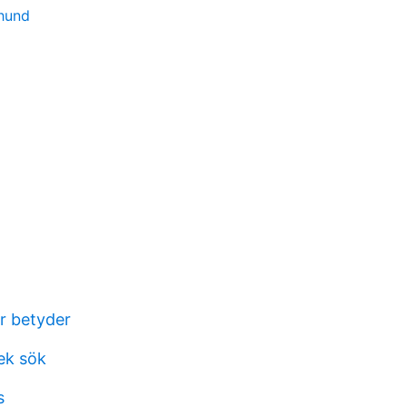
 hund
r betyder
ek sök
s