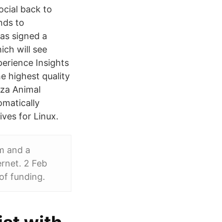
cial back to
nds to
as signed a
ch will see
erience Insights
e highest quality
.za Animal
omatically
ves for Linux.
m and a
rnet. 2 Feb
of funding.