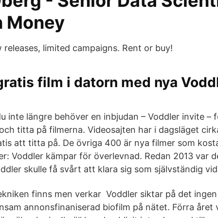
berg - Senior Data Scient
n Money
 releases, limited campaigns. Rent or buy!
gratis film i datorn med nya Voddl
u inte längre behöver en inbjudan – Voddler invite – 
och titta på filmerna. Videosajten har i dagsläget cir
tis att titta på. De övriga 400 är nya filmer som kos
er: Voddler kämpar för överlevnad. Redan 2013 var d
dler skulle få svårt att klara sig som självständig vid
ekniken finns men verkar Voddler siktar på det ingen
nsam annonsfinaniserad biofilm på nätet. Förra året v