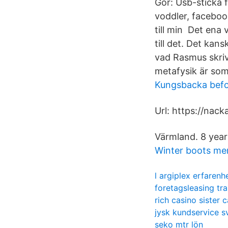
Gör: Usb-sticka fö
voddler, faceboo
till min Det ena 
till det. Det kan
vad Rasmus skriv
metafysik är som
Kungsbacka befo
Url: https://nac
Värmland. 8 year
Winter boots me
l argiplex erfarenh
foretagsleasing tra
rich casino sister 
jysk kundservice s
seko mtr lön