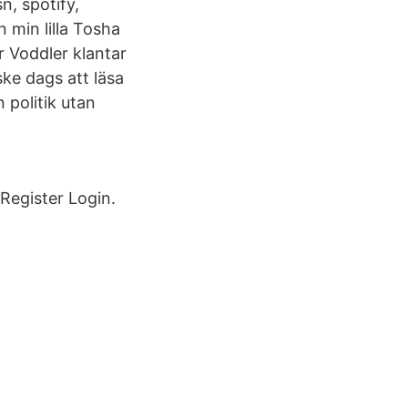
sn, spotify,
 min lilla Tosha
är Voddler klantar
ske dags att läsa
 politik utan
Register Login.