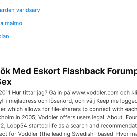
arden varldsarv
ria malmö
olan
sök Med Eskort Flashback Forum
Sex
2011 Hur tittar jag? Gå in på www.voddler.com och kl
 Fyll i mejladress och lösenord, och välj Keep me logg
er which allows for file-sharers to connect with each
holm in 2005, Voddler offers users legal About. Fou
2, Loop54 started life as a search and recommendat
ect for Voddler (the leading Swedish- based Hvor man