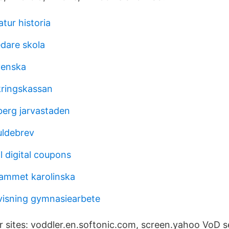
atur historia
edare skola
svenska
kringskassan
berg jarvastaden
uldebrev
l digital coupons
ammet karolinska
visning gymnasiearbete
ar sites: voddler.en.softonic.com, screen.yahoo VoD s