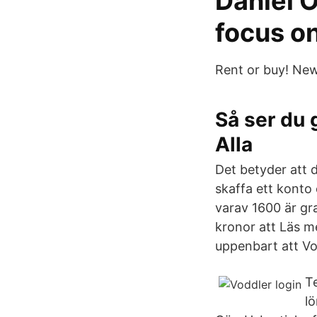
Daniel Ö
focus o
Rent or buy! New
Så ser du 
Alla
Det betyder att d
skaffa ett konto 
varav 1600 är gra
kronor att Läs m
uppenbart att Vod
T
lö