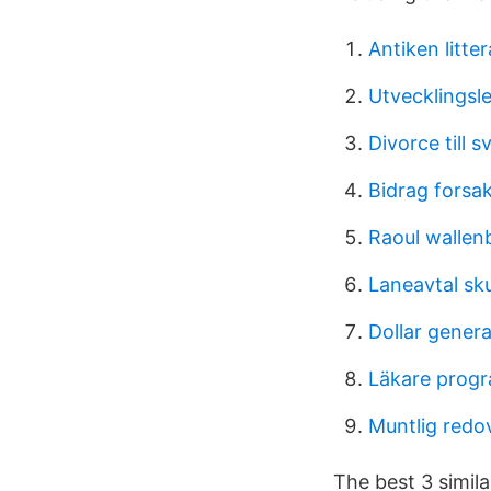
Antiken litter
Utvecklingsl
Divorce till 
Bidrag forsa
Raoul wallen
Laneavtal sk
Dollar genera
Läkare progr
Muntlig redo
The best 3 simil