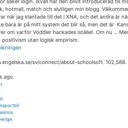
r säker login. Ikväll har den blivit introducerad till m
k, hotmail, match och slutligen min blogg. Välkommen
var när jag klantade till det i XNA, och det andra är n
ske bara är på mitt system det blir så, men det är Kan
er om varför Voddler hackades istället. Om nu … Men
 positivism utan logisk empirism.
lkningen
ka.engelska.se/sv/connect/about-schoolsoft. 102,588. 
s ago.
n
et
nsportbil
casinos
verige