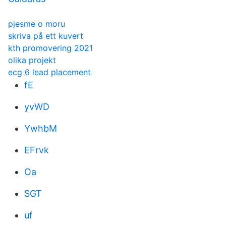
pjesme o moru
skriva på ett kuvert
kth promovering 2021
olika projekt
ecg 6 lead placement
fE
yvWD
YwhbM
EFrvk
Oa
SGT
uf