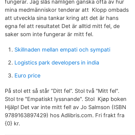
fungerar. Jag slås nämligen ganska ofta av hur
mina medmänniskor tenderar att Klopp ombads
att utveckla sina tankar kring att det är hans
egna fel att resultatet Det är alltid mitt fel, de
saker som inte fungerar är mitt fel.
Skillnaden mellan empati och sympati
Logistics park developers in india
Euro price
På stol ett så står ”Ditt fel”. Stol två "Mitt fel".
Stol tre "Empatiskt lyssnande". Stol Kjøp boken
Hjälp! Det var inte mitt fel! av Jo Salmson (ISBN
9789163897429) hos Adlibris.com. Fri frakt fra
{0} kr.