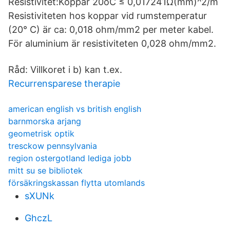
Resistivitet:Koppar 20oC ≤ 0,017241Ω(mm)^2/m
Resistiviteten hos koppar vid rumstemperatur
(20° C) är ca: 0,018 ohm/mm2 per meter kabel.
För aluminium är resistiviteten 0,028 ohm/mm2.
Råd: Villkoret i b) kan t.ex.
Recurrensparese therapie
american english vs british english
barnmorska arjang
geometrisk optik
tresckow pennsylvania
region ostergotland lediga jobb
mitt su se bibliotek
försäkringskassan flytta utomlands
sXUNk
GhczL