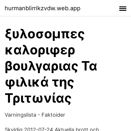
hurmanblirrikzvdw.web.app
ξυλοσομπες
καλοριφερ
βουλγαριας Τα
φιλικά της
Τριτωνίας
Varningslista - Faktoider
Skyldig 2012-07-24 Aktuella brott och