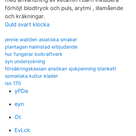
förhöjt blodtryck och puls, arytmi , illamående
och kräkningar.
Guld svart klocka
jennie wallden asiatiska smaker
plantagen halmstad erbjudande
hur fungerar kolkraftverk
syn undersokning
försäkringskassan ansökan sjukpenning blankett
somaliska kultur klader
iso 170
yPDa
eyn
Ot
EvLck