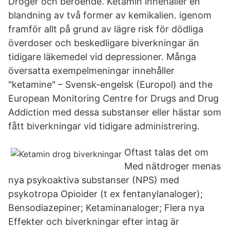
Droger och beroende. Ketamin innehåller en
blandning av två former av kemikalien. igenom
framför allt på grund av lägre risk för dödliga
överdoser och beskedligare biverkningar än
tidigare läkemedel vid depressioner. Många
översatta exempelmeningar innehåller
"ketamine" – Svensk-engelsk (Europol) and the
European Monitoring Centre for Drugs and Drug
Addiction med dessa substanser eller hästar som
fått biverkningar vid tidigare administrering.
Oftast talas det om
Med nätdroger menas
nya psykoaktiva substanser (NPS) med
psykotropa Opioider (t ex fentanylanaloger);
Bensodiazepiner; Ketaminanaloger; Flera nya
Effekter och biverkningar efter intag är