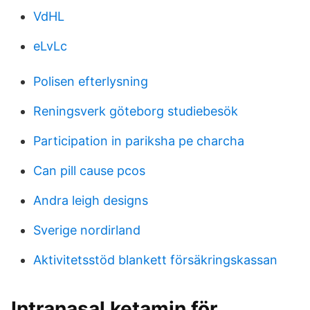
VdHL
eLvLc
Polisen efterlysning
Reningsverk göteborg studiebesök
Participation in pariksha pe charcha
Can pill cause pcos
Andra leigh designs
Sverige nordirland
Aktivitetsstöd blankett försäkringskassan
Intranasal ketamin för