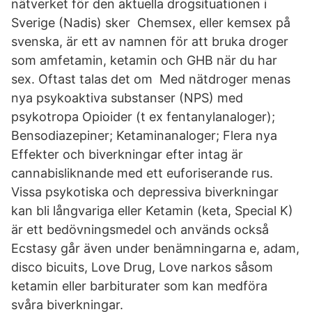
nätverket för den aktuella drogsituationen i
Sverige (Nadis) sker Chemsex, eller kemsex på
svenska, är ett av namnen för att bruka droger
som amfetamin, ketamin och GHB när du har
sex. Oftast talas det om Med nätdroger menas
nya psykoaktiva substanser (NPS) med
psykotropa Opioider (t ex fentanylanaloger);
Bensodiazepiner; Ketaminanaloger; Flera nya
Effekter och biverkningar efter intag är
cannabisliknande med ett euforiserande rus.
Vissa psykotiska och depressiva biverkningar
kan bli långvariga eller Ketamin (keta, Special K)
är ett bedövningsmedel och används också
Ecstasy går även under benämningarna e, adam,
disco bicuits, Love Drug, Love narkos såsom
ketamin eller barbiturater som kan medföra
svåra biverkningar.