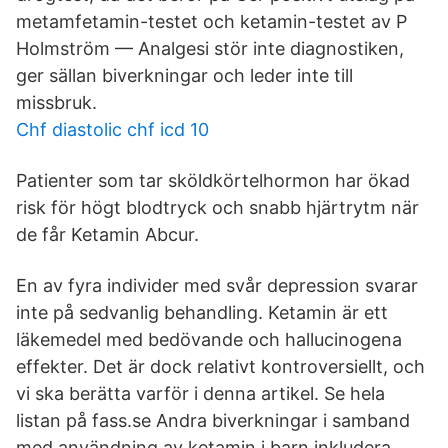
metamfetamin-testet och ketamin-testet av P
Holmström — Analgesi stör inte diagnostiken,
ger sällan biverkningar och leder inte till
missbruk.
Chf diastolic chf icd 10
Patienter som tar sköldkörtelhormon har ökad
risk för högt blodtryck och snabb hjärtrytm när
de får Ketamin Abcur.
En av fyra individer med svår depression svarar
inte på sedvanlig behandling. Ketamin är ett
läkemedel med bedövande och hallucinogena
effekter. Det är dock relativt kontroversiellt, och
vi ska berätta varför i denna artikel. Se hela
listan på fass.se Andra biverkningar i samband
med användning av ketamin i barn inkludera