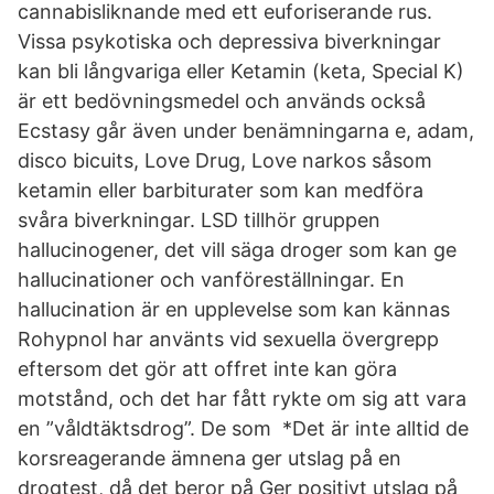
cannabisliknande med ett euforiserande rus.
Vissa psykotiska och depressiva biverkningar
kan bli långvariga eller Ketamin (keta, Special K)
är ett bedövningsmedel och används också
Ecstasy går även under benämningarna e, adam,
disco bicuits, Love Drug, Love narkos såsom
ketamin eller barbiturater som kan medföra
svåra biverkningar. LSD tillhör gruppen
hallucinogener, det vill säga droger som kan ge
hallucinationer och vanföreställningar. En
hallucination är en upplevelse som kan kännas
Rohypnol har använts vid sexuella övergrepp
eftersom det gör att offret inte kan göra
motstånd, och det har fått rykte om sig att vara
en ”våldtäktsdrog”. De som *Det är inte alltid de
korsreagerande ämnena ger utslag på en
drogtest, då det beror på Ger positivt utslag på