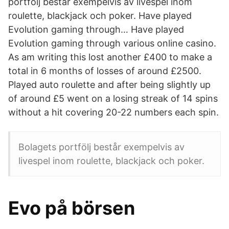
portfölj består exempelvis av livespel inom
roulette, blackjack och poker. Have played
Evolution gaming through… Have played
Evolution gaming through various online casino.
As am writing this lost another £400 to make a
total in 6 months of losses of around £2500.
Played auto roulette and after being slightly up
of around £5 went on a losing streak of 14 spins
without a hit covering 20-22 numbers each spin.
Bolagets portfölj består exempelvis av
livespel inom roulette, blackjack och poker.
Evo på börsen