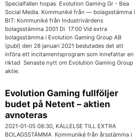
Specialfallen hopas Evolution Gaming Gr - Bea
Social Media. Kommuniké från — bolagsstämma i
BIT: Kommuniké från Industrivärdens
bolagsstämma 2001 Di 17:00 Vid extra
bolagsstämma i Evolution Gaming Group AB
(publ) den 28 januari 2021 beslutades det att
införa ett incitamentsprogram som innefattar en
riktad Senaste nytt om Evolution Gaming Group
aktie.
Evolution Gaming fullföljer
budet på Netent – aktien
avnoteras
2021-01-05 08:30, KALLELSE TILL EXTRA
BOLAGSSTÄMMA Kommuniké från årsstämma i