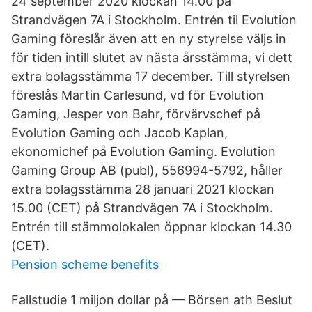
24 september 2020 klockan 14.00 på
Strandvägen 7A i Stockholm. Entrén til Evolution
Gaming föreslår även att en ny styrelse väljs in
för tiden intill slutet av nästa årsstämma, vi dett
extra bolagsstämma 17 december. Till styrelsen
föreslås Martin Carlesund, vd för Evolution
Gaming, Jesper von Bahr, förvärvschef på
Evolution Gaming och Jacob Kaplan,
ekonomichef på Evolution Gaming. Evolution
Gaming Group AB (publ), 556994-5792, håller
extra bolagsstämma 28 januari 2021 klockan
15.00 (CET) på Strandvägen 7A i Stockholm.
Entrén till stämmolokalen öppnar klockan 14.30
(CET).
Pension scheme benefits
Fallstudie 1 miljon dollar på — Börsen ath Beslut