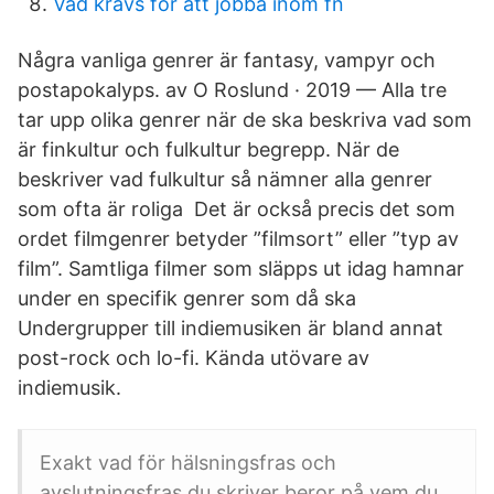
Vad krävs för att jobba inom fn
Några vanliga genrer är fantasy, vampyr och
postapokalyps. av O Roslund · 2019 — Alla tre
tar upp olika genrer när de ska beskriva vad som
är finkultur och fulkultur begrepp. När de
beskriver vad fulkultur så nämner alla genrer
som ofta är roliga Det är också precis det som
ordet filmgenrer betyder ”filmsort” eller ”typ av
film”. Samtliga filmer som släpps ut idag hamnar
under en specifik genrer som då ska
Undergrupper till indiemusiken är bland annat
post-rock och lo-fi. Kända utövare av
indiemusik.
Exakt vad för hälsningsfras och
avslutningsfras du skriver beror på vem du