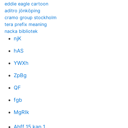
eddie eagle cartoon
aditro jönköping
cramo group stockholm
tera prefix meaning
nacka bibliotek
njK
hAS
YWXh
ZpBg
QF
fgb
MgRIk
Abff 15 kap 1