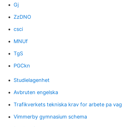
Gj
ZzDNO
csci
MNUf
TgS
PGCkn
Studielagenhet
Avbruten engelska
Trafikverkets tekniska krav for arbete pa vag
Vimmerby gymnasium schema