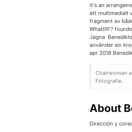
It's an arrangem
ett multimedialt 
fragment av båd
WhatIIIF? found
Jagna Benedikte
använder sin kro
apr 2018 Benedik
Chairwoman and
Fotografie.
About B
Dirección y coreo