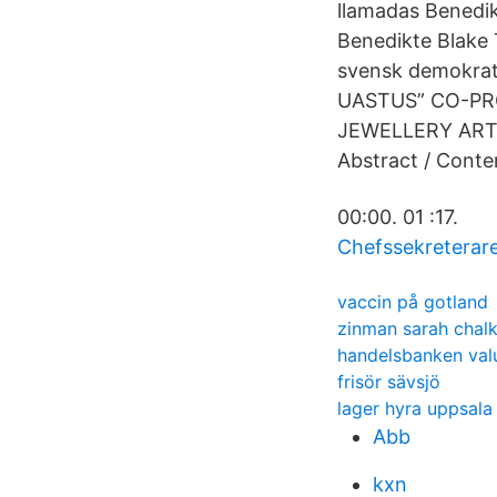
llamadas Benedik
Benedikte Blake 
svensk demokrat
UASTUS” CO-PR
JEWELLERY ART
Abstract / Cont
00:00. 01 :17.
Chefssekreterare
vaccin på gotland
zinman sarah chal
handelsbanken val
frisör sävsjö
lager hyra uppsala
Abb
kxn