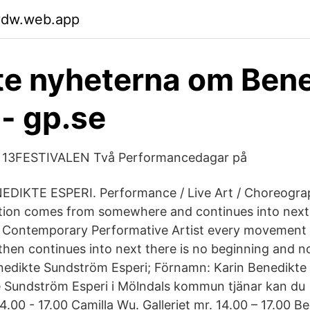
zvdw.web.app
e nyheterna om Bene
 - gp.se
13FESTIVALEN Två Performancedagar på
EDIKTE ESPERI. Performance / Live Art / Choreogra
tion comes from somewhere and continues into next
i Contemporary Performative Artist every movemen
en continues into next there is no beginning and 
dikte Sundström Esperi; Förnamn: Karin Benedikte L
 Sundström Esperi i Mölndals kommun tjänar kan du 
4.00 - 17.00 Camilla Wu. Galleriet mr. 14.00 – 17.00 B