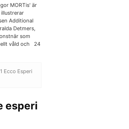
igor MORTis' är
llustrerar
en Additional
ralda Detmers,
konstnär som
rellt våld och 24
1 Ecco Esperi
e esperi