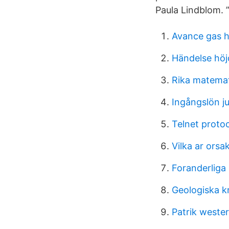
Paula Lindblom
Avance gas h
Händelse höj
Rika matema
Ingångslön ju
Telnet proto
Vilka ar orsa
Foranderliga
Geologiska k
Patrik weste