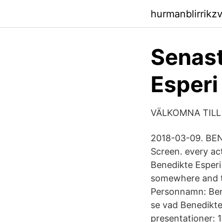
hurmanblirrik
Senast
Esperi
VÄLKOMNA TILL 
2018-03-09. BEN
Screen. every ac
Benedikte Esper
somewhere and th
Personnamn: Bene
se vad Benedikte
presentationer: 1