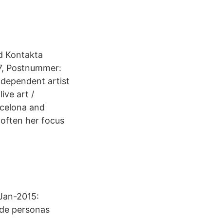
d Kontakta
47, Postnummer:
ndependent artist
ive art /
rcelona and
 often her focus
-Jan-2015:
 de personas