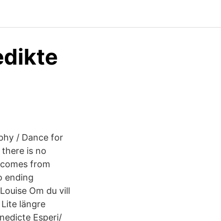
dikte
phy / Dance for
 there is no
t comes from
no ending
ouise Om du vill
Lite längre
enedicte Esperi/