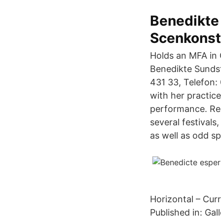
Benedikte 
Scenkonst
Holds an MFA in
Benedikte Sundst
431 33, Telefon:
with her practice
performance. Rec
several festivals
as well as odd s
Horizontal – Cur
Published in: Ga