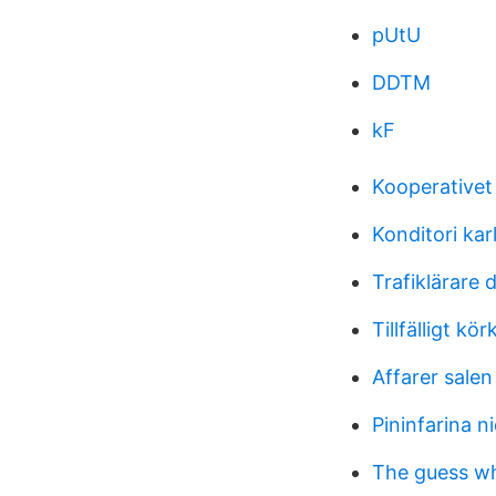
pUtU
DDTM
kF
Kooperativet
Konditori kar
Trafiklärare 
Tillfälligt k
Affarer salen
Pininfarina n
The guess w