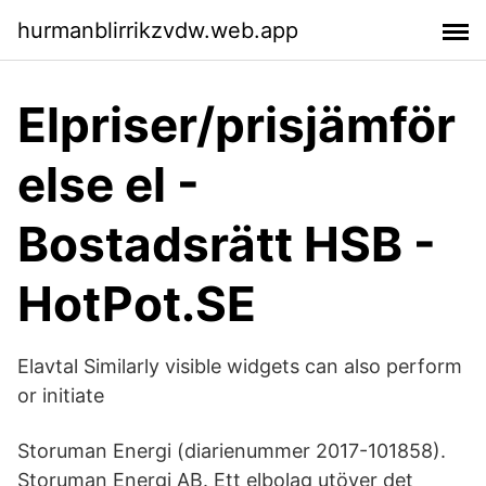
hurmanblirrikzvdw.web.app
Elpriser/prisjämför
else el -
Bostadsrätt HSB -
HotPot.SE
Elavtal Similarly visible widgets can also perform
or initiate
Storuman Energi (diarienummer 2017-​101858).
Storuman Energi AB. Ett elbolag utöver det