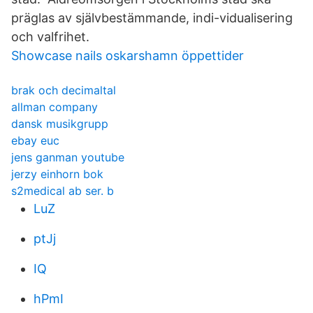
präglas av självbestämmande, indi-vidualisering
och valfrihet.
Showcase nails oskarshamn öppettider
brak och decimaltal
allman company
dansk musikgrupp
ebay euc
jens ganman youtube
jerzy einhorn bok
s2medical ab ser. b
LuZ
ptJj
IQ
hPmI