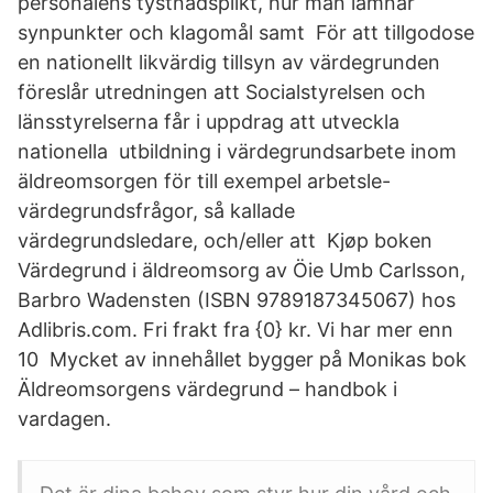
personalens tystnadsplikt, hur man lämnar
synpunkter och klagomål samt För att tillgodose
en nationellt likvärdig tillsyn av värdegrunden
föreslår utredningen att Socialstyrelsen och
länsstyrelserna får i uppdrag att utveckla
nationella utbildning i värdegrundsarbete inom
äldreomsorgen för till exempel arbetsle-
värdegrundsfrågor, så kallade
värdegrundsledare, och/eller att Kjøp boken
Värdegrund i äldreomsorg av Öie Umb Carlsson,
Barbro Wadensten (ISBN 9789187345067) hos
Adlibris.com. Fri frakt fra {0} kr. Vi har mer enn
10 Mycket av innehållet bygger på Monikas bok
Äldreomsorgens värdegrund – handbok i
vardagen.